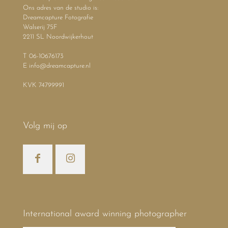
Ons adres van de studio is:
Dreamcapture Fotografie
Walserij 75F
2211 SL Noordwijkerhout
T 06-10676173
E info@dreamcapture.nl
KVK 74799991
Volg mij op
International award winning photographer