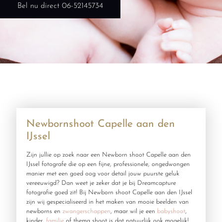
Bel nu direct 06-52145734
Newbornshoot Capelle aan den
IJssel
Zijn jullie op zoek naar een Newborn shoot Capelle aan den
IJssel fotografe die op een fijne, professionele, ongedwongen
manier met een goed oog voor detail jouw puurste geluk
vereeuwigd? Dan weet je zeker dat je bij Dreamcapture
fotografie goed zit! Bij Newborn shoot Capelle aan den IJssel
zijn wij gespecialiseerd in het maken van mooie beelden van
newborns en
zwangerschappen
, maar wil je een
babyshoot
,
kinder,
familie
of thema shoot is dat natuurlijk ook mogelijk!