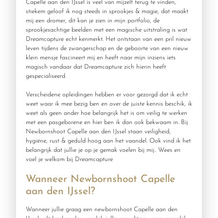
Capelle aan den IJssel is veel van mijzelf terug te vinden,
stiekem geloof ik nog steeds in sprookjes & magie, dat maakt
mij een dromer, dit kan je zien in mijn portfolio, de
sprookjesachtige beelden met een magische uitstraling is wat
Dreamcapture echt kenmerkt. Het ontstaan van een pril nieuw
leven tijdens de zwangerschap en de geboorte van een nieuw
klein mensje fascineert mij en heeft naar mijn inziens iets
magisch vandaar dat Dreamcapture zich hierin heeft
gespecialiseerd.
Verscheidene opleidingen hebben er voor gezorgd dat ik echt
weet waar ik mee bezig ben en over de juiste kennis beschik, ik
weet als geen ander hoe belangrijk het is om veilig te werken
met een pasgeborene en hier ben ik dan ook bekwaam in. Bij
Newbornshoot Capelle aan den IJssel staan veiligheid,
hygiëne, rust & geduld hoog aan het vaandel. Ook vind ik het
belangrijk dat jullie je op je gemak voelen bij mij.. Wees en
voel je welkom bij Dreamcapture
Wanneer Newbornshoot Capelle
aan den IJssel?
Wanneer jullie graag een newbornshoot Capelle aan den