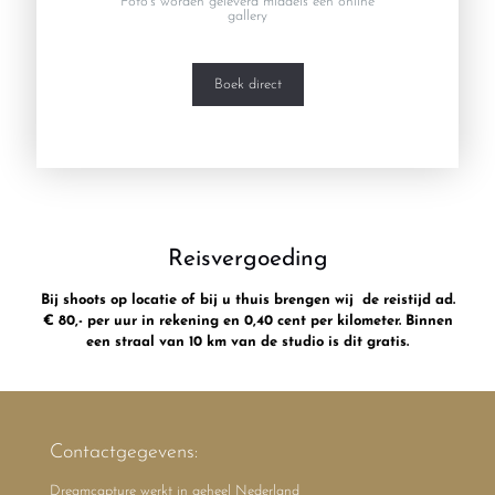
Foto’s worden geleverd middels een online
gallery
Boek direct
Reisvergoeding
Bij shoots op locatie of bij u thuis brengen wij de reistijd ad.
€ 80,- per uur in rekening en 0,40 cent per kilometer. Binnen
een straal van 10 km van de studio is dit gratis.
Contactgegevens:
Dreamcapture werkt in geheel Nederland