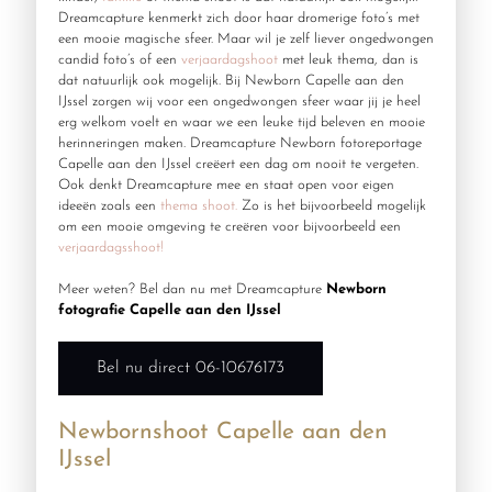
Dreamcapture kenmerkt zich door haar dromerige foto’s met
een mooie magische sfeer. Maar wil je zelf liever ongedwongen
candid foto’s of een
verjaardagshoot
met leuk thema, dan is
dat natuurlijk ook mogelijk. Bij Newborn Capelle aan den
IJssel zorgen wij voor een ongedwongen sfeer waar jij je heel
erg welkom voelt en waar we een leuke tijd beleven en mooie
herinneringen maken. Dreamcapture Newborn fotoreportage
Capelle aan den IJssel creëert een dag om nooit te vergeten.
Ook denkt Dreamcapture mee en staat open voor eigen
ideeën zoals een
thema shoot.
Zo is het bijvoorbeeld mogelijk
om een mooie omgeving te creëren voor bijvoorbeeld een
verjaardagsshoot!
Meer weten? Bel dan nu met Dreamcapture
Newborn
fotografie Capelle aan den IJssel
Bel nu direct 06-10676173
Newbornshoot Capelle aan den
IJssel