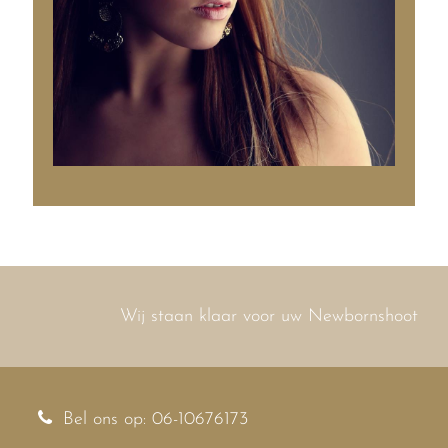
Wij staan klaar voor uw Newbornshoot
Bel ons op: 06-10676173