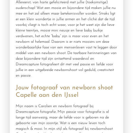
Allereerst; van harte gefeliciteerd met jullie (toekomstige)
ouderschap! Wat een mooie en bijzondere tijd maken jullie nu
mee en het zal alleen maar betekenisvoller worden. Straks ligt
er een klein wondertje in jullie armen en het cliché dat de tijd
voorbij vliegt is toch echt waar, voor je het weet zijn die lieve
kleine teentjes, mooie mini neusje en lieve baby buikje
verdwenen, het echte “baby” zijn is maar voor even en het
newborn al helemaal. Daarom is er niets mooiers om deze
wonderbaarlijke fase van een mensenleven vast te leggen door
middel van een newborn shoot. De tastbare herinneringen van
deze bijzondere tijd zijn ontzettend waardevol en
Dreamcapture fotografeert dit met veel passie en liefde voor
jullie in een uitgebreide newbornshoot vol geduld, creativiteit
en passie.
Jouw fotograaf van newborn shoot
Capelle aan den IJssel
Mijn naam is Carolien en newborn fotograaf bij
Dreamcapture fotografie. Mijn passie voor fotografie is al
lange tijd aanwezig, maar de liefde voor is geboren na de
geboorte van mijn zoontje. Wat is een nieuw leven toch
magisch & mooi. In mijn stijl als fotograaf bij newbornshoot