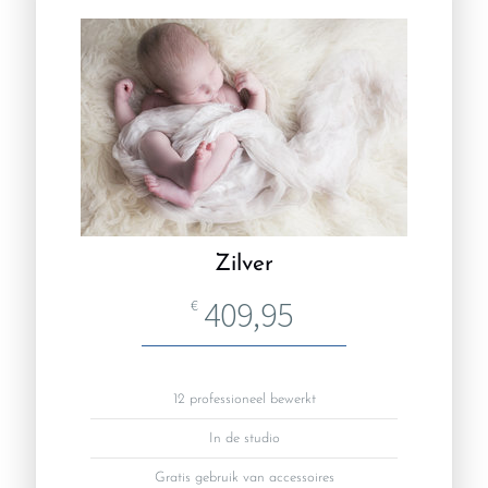
Zilver
409,95
€
12 professioneel bewerkt
In de studio
Gratis gebruik van accessoires