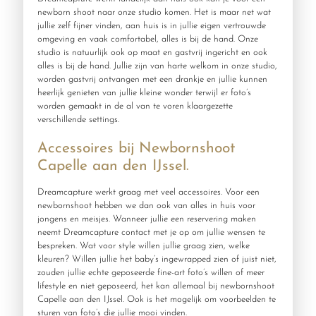
newborn shoot naar onze studio komen. Het is maar net wat
jullie zelf fijner vinden, aan huis is in jullie eigen vertrouwde
omgeving en vaak comfortabel, alles is bij de hand. Onze
studio is natuurlijk ook op maat en gastvrij ingericht en ook
alles is bij de hand. Jullie zijn van harte welkom in onze studio,
worden gastvrij ontvangen met een drankje en jullie kunnen
heerlijk genieten van jullie kleine wonder terwijl er foto’s
worden gemaakt in de al van te voren klaargezette
verschillende settings.
Accessoires bij Newbornshoot
Capelle aan den IJssel.
Dreamcapture werkt graag met veel accessoires. Voor een
newbornshoot hebben we dan ook van alles in huis voor
jongens en meisjes. Wanneer jullie een reservering maken
neemt Dreamcapture contact met je op om jullie wensen te
bespreken. Wat voor style willen jullie graag zien, welke
kleuren? Willen jullie het baby’s ingewrapped zien of juist niet,
zouden jullie echte geposeerde fine-art foto’s willen of meer
lifestyle en niet geposeerd, het kan allemaal bij newbornshoot
Capelle aan den IJssel. Ook is het mogelijk om voorbeelden te
sturen van foto’s die jullie mooi vinden.