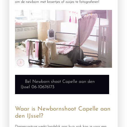
om de newborn met broertjes of zusjes te fotograferen!
Bel Newborn shoot Capelle aan den
IJssel 06-10676173
Waar is Newbornshoot Capelle aan
den IJssel?
Dreamcapture werkt landelijk aan huis ook kan je voor een