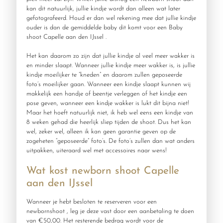
kan dit natuurlijk, jullie kindje wordt dan alleen wat later
gefotografeerd. Houd er dan wel rekening mee dat jullie kindje
ouder is dan de gemiddelde baby dit komt voor een Baby
shoot Capelle aan den IJssel .
Het kan daarom zo zijn dat jullie kindje al veel meer wakker is
en minder slaapt. Wanneer jullie kindje meer wakker is, is jullie
kindje moeilijker te “kneden” en daarom zullen geposeerde
foto’s moeilijker gaan. Wanneer een kindje slaapt kunnen wij
makkelijk een handje of beentje verleggen of het kindje een
pose geven, wanneer een kindje wakker is lukt dit bijna niet!
Maar het hoeft natuurlijk niet, ik heb wel eens een kindje van
8 weken gehad die heerlijk sliep tijden de shoot. Dus het kan
wel, zeker wel, alleen ik kan geen garantie geven op de
zogeheten “geposeerde” foto’s. De foto’s zullen dan wat anders
uitpakken, uiteraard wel met accessoires naar wens!
Wat kost newborn shoot Capelle
aan den IJssel
Wanneer je hebt besloten te reserveren voor een
newbornshoot , leg je deze vast door een aanbetaling te doen
van €50,00. Het resterende bedrag wordt voor de