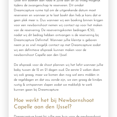
IJssel wilt boeken dan raad ik jullie aan dit zo vroeg mogelijk
tijdens de zwangerschap te reserveren. Dit omdat
Dreamcapture ruime tijd om de uitgerekende datum moet
reserveren en wanneer je te laat boekt dan heb je kans dat er
geen plek meer is. Dus wanneer wij een boeking binnen krijgen
voor een newbornshoot nemen wij contact op voor het maken
van de reservering. De reserveringskosten bedragen €50,
nadat wij dit bedrag hebben ontvangen is de reservering bij
Dreamcapture Definitief. Wanneer jullie kleintje is geboren
neem je zo snel mogeljk contact op met Dreamcapture zodat
wij een definitieve afspraak kunnen maken voor de
newbornshoot Capelle aan den IJssel.
De afspraak voor de shoot plannen wij het liefst wanneer jullie
baby tussen de 12 en 21 dagen oud. De eerste 2 weken doen
wij ook graag, maar we komen dan nog wel eens midden in
de regeldagen en dat zou zonde zijn, we zien graag de kindjes
rustig & ontspannen slapen zodat we makkelijk te werk
kunnen gaan bij Dreamcapture.
Hoe werkt het bij Newbornshoot
Capelle aan den IJssel?
Dreamcapture komt bij jullie aan huis voor de newbornshoot ,