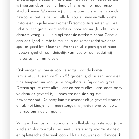
wij werken door heel het land of jullie kunnen naar onze
studio komen. Wanneer wij bij jullie aan huis komen voor de
newbornshoot nemen wij allerlei spullen mee en zullen deze
installeren in jullie woonkamer. Dreamcapture zetten wij het
liefst bij een grote raam zodat er mooi natuurlijk licht inval is
daarom vraag ik jullie altijd voor de newborn shoot Capelle
aan den IJssel ruimte te maken in de kamer zodat we onze
spullen goed kwijt kunnen. Wanneer jullie geen groot raam
hebben, geef dit dan duidelijk van tevoren aan zodat wij
hierop kunnen anticiperen.
Ook vragen wij om er voor te zorgen dat de kamer
temperatuur tussen de 21 en 23 graden is, dit is een mooie en
fijne temperatuur voor jullie pasgeborene. Bij aanvang zet
Dreamcapture eerst alles klaar en zodra alles klaar staat, baby
voldaan en gevoed is, kunnen we aan de slag met
newbornshoot. De baby kan tussendoor altijd gevoed worden
en als het kindje huilt, geen zorgen, wij weten precies hoe wij
hiermee om moeten gaan..
Veiligheid en rust zijn voor ons het allerbelangrijkste voor jouw
kindje en daarom zullen wij met uiterste zorg, voorzichtigheid
en oplettendheid te werk gaan. Het is trouwens altijd mogelijk