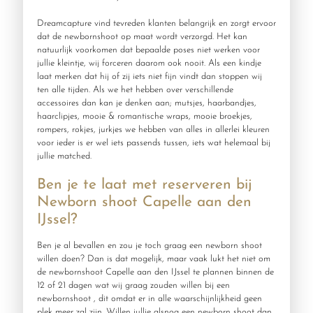
Dreamcapture vind tevreden klanten belangrijk en zorgt ervoor
dat de newbornshoot op maat wordt verzorgd. Het kan
natuurlijk voorkomen dat bepaalde poses niet werken voor
jullie kleintje, wij forceren daarom ook nooit. Als een kindje
laat merken dat hij of zij iets niet fijn vindt dan stoppen wij
ten alle tijden. Als we het hebben over verschillende
accessoires dan kan je denken aan; mutsjes, haarbandjes,
haarclipjes, mooie & romantische wraps, mooie broekjes,
rompers, rokjes, jurkjes we hebben van alles in allerlei kleuren
voor ieder is er wel iets passends tussen, iets wat helemaal bij
jullie matched.
Ben je te laat met reserveren bij
Newborn shoot Capelle aan den
IJssel?
Ben je al bevallen en zou je toch graag een newborn shoot
willen doen? Dan is dat mogelijk, maar vaak lukt het niet om
de newbornshoot Capelle aan den IJssel te plannen binnen de
12 of 21 dagen wat wij graag zouden willen bij een
newbornshoot , dit omdat er in alle waarschijnlijkheid geen
plek meer zal zijn. Willen jullie alsnog een newborn shoot dan