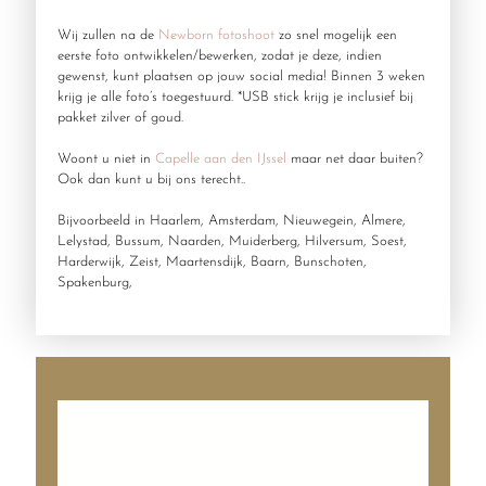
Wij zullen na de
Newborn fotoshoot
zo snel mogelijk een
eerste foto ontwikkelen/bewerken, zodat je deze, indien
gewenst, kunt plaatsen op jouw social media! Binnen 3 weken
krijg je alle foto’s toegestuurd. *USB stick krijg je inclusief bij
pakket zilver of goud.
Woont u niet in
Capelle aan den IJssel
maar net daar buiten?
Ook dan kunt u bij ons terecht..
Bijvoorbeeld in Haarlem, Amsterdam, Nieuwegein, Almere,
Lelystad, Bussum, Naarden, Muiderberg, Hilversum, Soest,
Harderwijk, Zeist, Maartensdijk, Baarn, Bunschoten,
Spakenburg,