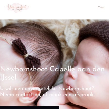
Menu
Newbornshoot Capelle aan den
IJssel
U wilt een onvergetelijke Newbornshoot?
Neem contact op, of maak een afspraak!