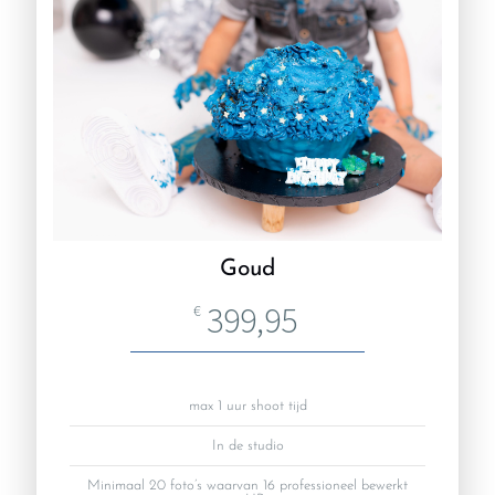
Goud
399,95
€
max 1 uur shoot tijd
In de studio
Minimaal 20 foto’s waarvan 16 professioneel bewerkt