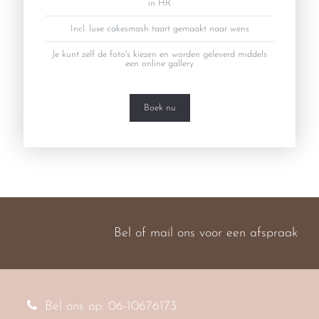
in HR
Incl. luxe cakesmash taart gemaakt naar wens
Je kunt zelf de foto's kiezen en worden geleverd middels
een online gallery
Boek nu
Bel of mail ons voor een afspraak
Bel ons op: 06-10676173