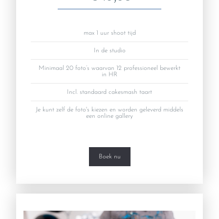
max 1 uur shoot tijd
In de studio
Minimaal 20 foto’s waarvan 12 professioneel bewerkt
in HR
Incl. standaard cakesmash taart
Je kunt zelf de foto's kiezen en worden geleverd middels
een online gallery
Boek nu