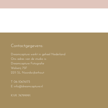
Contactgegevens:
Dreamcapture werkt in geheel Nederland
Ons adres van de studio is:
Dreamcapture Fotografie
Walserij 75F
2211 SL Noordwijkerhout
T 06-10676173
E info@dreamcapture.nl
KVK 74799991