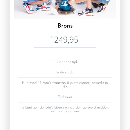
Brons
249,95
€
1 uur shoot tijd
In de studio
Minimaal 15 foto’s waarvan 8 professioneel bewerkt in
HR
Excl.taart
Je kunt zelf de foto's kiezen en worden geleverd middels
een online gallery