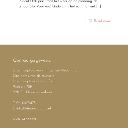
je denkt Elk jaar staat het weer op de planning: de
schoolfoto. Voor veel kinderen is het een moment
[…]
Read more
Contactgegevens:
Dreamcapture werkt in geheel Nederland
Ons adres van de studio is:
Dreamcapture Fotografie
Walserij 75F
2211 SL Noordwijkerhout
T 06-10676173
E info@dreamcapture.nl
KVK 74799991