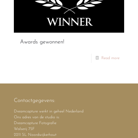
Awards gewonnen!
Read more
Contactgegevens:
Dreamcapture werkt in geheel Nederland
Ons adres van de studio is:
Dreamcapture Fotografie
Walserij 75F
2211 SL Noordwijkerhout