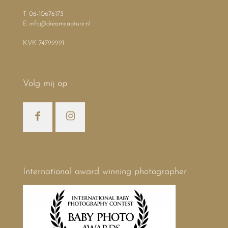
T 06-10676173
E info@dreamcapture.nl
KVK 74799991
Volg mij op
International award winning photographer