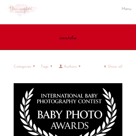
Menu
awards
Categories
Tags
Authors
Show all