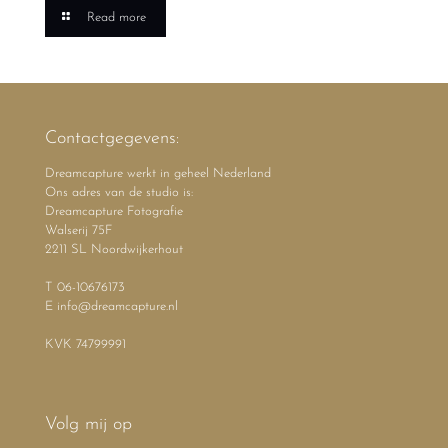
Read more
Contactgegevens:
Dreamcapture werkt in geheel Nederland
Ons adres van de studio is:
Dreamcapture Fotografie
Walserij 75F
2211 SL Noordwijkerhout
T 06-10676173
E info@dreamcapture.nl
KVK 74799991
Volg mij op