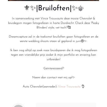
⚜️✨|Bruiloften|✨⚜️
In samenwerking met Vince Trouwauto deze mooie Chevrolet &
bruidegom mogen fotograferen in harte Dordrecht. Check deze 'Peaky
Blinders' style, vet toch?🥰
Dreamcapture zal in de toekomst bruiloften gaan fotograferen en de
eerste wedding shoots staan al gepland in juni😍✨.
Ik ben nog altijd op zoek naar bruidsparen die ik mag fotograferen
tegen een vriendelijke prijs zodat ik mijn portfolio en ervaring kan
uitbreiden!
Geïnteresseerd?
Neem dan contact met mij op!✨
Auto Chevrolet(aanrader):
Vince Trouwauto
👌