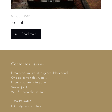
14 maart 2020
Bruiloft
Read more
Contactgegevens:
Dreamcapture werkt in geheel Nederland
Ons adres van de studio is:
Dreamcapture Fotografie
Walserij 75F
2211 SL Noordwijkerhout
T 06-10676173
E info@dreamcapture.nl