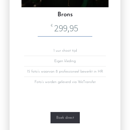
Brons
299,95
€
1 uur shoot tijd
Eigen kleding
15 foto’s waarvan 8 professioneel bewerkt in HR
Foto’s worden geleverd via WeTransfer
Boek direct