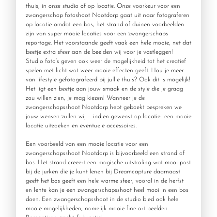
thuis, in onze studio of op locatie. Onze voorkeur voor een
zwangerschap fotoshoot Nootdorp gaat uit naar fotograferen
op locatie omdat een bos, het strand of duinen voorbeelden
zijn van super mooie locaties voor een zwangerschaps
reportage. Het voorstaande geeft vaak een hele mooie, net dat
beetje extra sfeer aan de beelden wij voor je vastleggen!
Studio foto’s geven ook weer de mogelijkheid tot het creatief
spelen met licht wat weer mooie effecten geeft. Hou je meer
van lifestyle gefotografeerd bij jullie thuis? Ook dit is mogelijk!
Het ligt een beetje aan jouw smaak en de style die je graag
zou willen zien, je mag kiezen! Wanneer je de
zwangerschapsshoot Nootdorp hebt geboekt bespreken we
jouw wensen zullen wij – indien gewenst op locatie- een mooie
locatie uitzoeken en eventuele accessoires.
Een voorbeeld van een mooie locatie voor een
zwangerschapsshoot Nootdorp is bijvoorbeeld een strand of
bos. Het strand creëert een magische uitstraling wat mooi past
bij de jurken die je kunt lenen bij Dreamcapture daarnaast
geeft het bos geeft een hele warme sfeer, vooral in de herfst
en lente kan je een zwangerschapsshoot heel mooi in een bos
doen. Een zwangerschapsshoot in de studio bied ook hele
mooie mogelijkheden, namelijk mooie fine-art beelden.