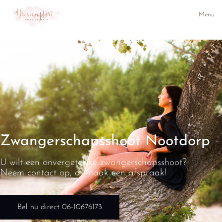
Menu
Zwangerschapsshoot Nootdorp
U wilt een onvergetelijke zwangerschapsshoot?
Neem contact op, of maak een afspraak!
Bel nu direct 06-10676173