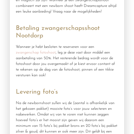
en magisch zal zijn! Wanneer je een zwangerschapsshoot
combineert met een newborn shoot heeft Dreamcapture altijd
een leuke aanbieding! Vraag naar de mogelijkheden!
Betaling zwangerschapsshoot
Nootdorp
Wanneer je hebt besloten te reserveren voor een
zwangerschap
fotoshoot
, leg je deze vast door middel een
aanbetaling van 50%. Het resterende bedrag wordt voor de
fotoshoot door jou overgemaakt of je kiest ervoor contant af
te rekenen op de dag van de fotoshoot, pinnen of een tikkie
versturen kan ook!
Levering foto’s
Na de newbornshoot zullen wij de (aantal is afhankelijk van
het gekozen pakket) mooiste foto’s voor jouw selecteren en
nabewerken. Omdat wij van te voren niet kunnen zeggen
hoeveel foto’s er het mooist zijn geven wij daarom een
minimum van 15 foto's bij pakket brons en 20 foto’s bij pakket
zilver & goud, dit kunnen er ook meer zijn. Dit geldt bij een