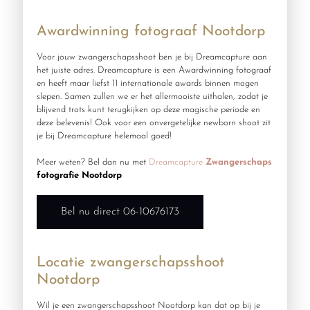
Awardwinning fotograaf Nootdorp
Voor jouw zwangerschapsshoot ben je bij Dreamcapture aan
het juiste adres. Dreamcapture is een Awardwinning fotograaf
en heeft maar liefst 11 internationale awards binnen mogen
slepen. Samen zullen we er het allermooiste uithalen, zodat je
blijvend trots kunt terugkijken op deze magische periode en
deze belevenis! Ook voor een onvergetelijke newborn shoot zit
je bij Dreamcapture helemaal goed!
Meer weten? Bel dan nu met
Dreamcapture
Zwangerschaps
fotografie Nootdorp
Bel nu direct 06-10676173
Locatie zwangerschapsshoot
Nootdorp
Wil je een zwangerschapsshoot Nootdorp kan dat op bij je