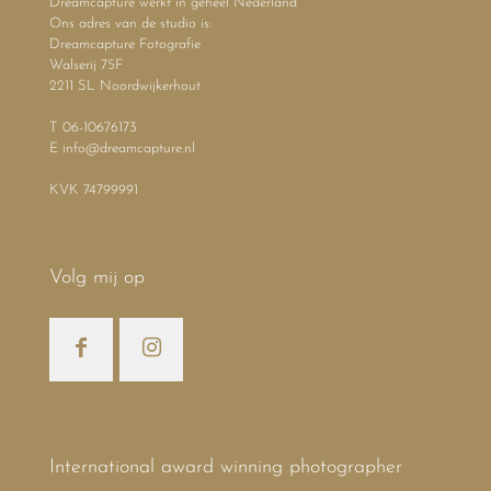
Dreamcapture werkt in geheel Nederland
Ons adres van de studio is:
Dreamcapture Fotografie
Walserij 75F
2211 SL Noordwijkerhout
T 06-10676173
E info@dreamcapture.nl
KVK 74799991
Volg mij op
International award winning photographer