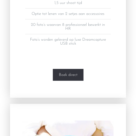
1,5 uur shoot tijd
Optie tot lenen van 2 setjes aan accessoires
20 foto’s waarvan 8 professioneel bewerkt in
HR
Foto’s worden geleverd op luxe Dreamcapture
USB stick
Boek direct