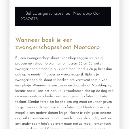
Bel zwangerschapsshoot Nootdorp 06-
10676173
Wanneer boek je een
zwangerschapsshoot Nootdorp
Bij een zwangerschapsshoot Nootdorp zeggen wij altijd;
probeer een shoot te plannen bij tussen 33 en 35 weken
zwangerschap omdat je buik dan mooi rond is en jij bent dan
ook op je mooist! Probeer zo vroeg mogelijk tijdens je
zwangerschap de shoot te boeken om verzekerd te zijn van
een plekje. Wanneer je een zwangerschapsshoot Nootdorp op
locatie boekt, kan het natuurlijk voorkomen dat op de dag zelf
de weersomstandigheden een zwangerschap fotoshoot niet
toelaat. Omdat foto's op locatie een erg mooi resultaat geven
zorgen we dat de zwangerschap fotoshoot Nootdorp zo snel
mogelijk een andere datum krijgt. Mocht je echt geen andere
dag willen kunnen we altijd uitweiden naar de studio, wat wel
een ander soort foto's oplevert maar net zo mooi, romantisch