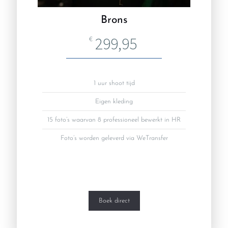
Brons
299,95
€
1 uur shoot tijd
Eigen kleding
15 foto’s waarvan 8 professioneel bewerkt in HR
Foto’s worden geleverd via WeTransfer
Boek direct