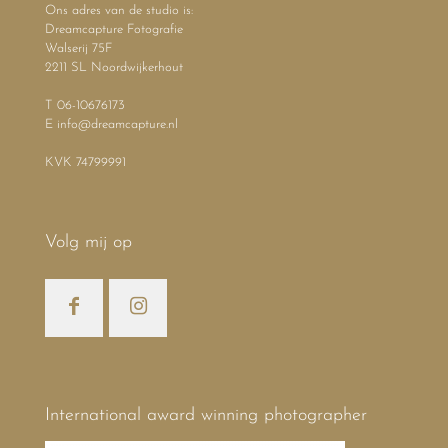
Ons adres van de studio is:
Dreamcapture Fotografie
Walserij 75F
2211 SL Noordwijkerhout
T 06-10676173
E info@dreamcapture.nl
KVK 74799991
Volg mij op
International award winning photographer