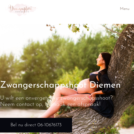
Menu
Zwangerschappshoot Diemen
U wilt een onvergetelijke zwangerschapsshoot?
Neem contact op, of maak een afspraak!
Bel nu direct 06-10676173