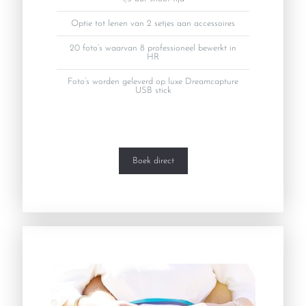
Optie tot lenen van 2 setjes aan accessoires
20 foto’s waarvan 8 professioneel bewerkt in
HR
Foto’s worden geleverd op luxe Dreamcapture
USB stick
Boek direct