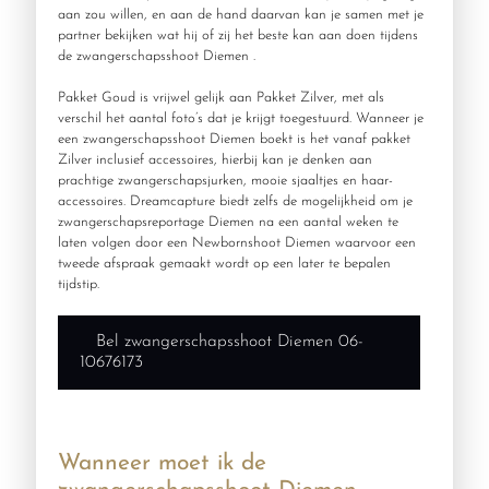
aan zou willen, en aan de hand daarvan kan je samen met je
partner bekijken wat hij of zij het beste kan aan doen tijdens
de zwangerschapsshoot Diemen .
Pakket Goud is vrijwel gelijk aan Pakket Zilver, met als
verschil het aantal foto’s dat je krijgt toegestuurd. Wanneer je
een zwangerschapsshoot Diemen boekt is het vanaf pakket
Zilver inclusief accessoires, hierbij kan je denken aan
prachtige zwangerschapsjurken, mooie sjaaltjes en haar-
accessoires. Dreamcapture biedt zelfs de mogelijkheid om je
zwangerschapsreportage Diemen na een aantal weken te
laten volgen door een Newbornshoot Diemen waarvoor een
tweede afspraak gemaakt wordt op een later te bepalen
tijdstip.
Bel zwangerschapsshoot Diemen 06-
10676173
Wanneer moet ik de