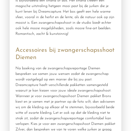
is bijvoorbeeld een strand of bos. Het strand creëert een
magische uitstraling hetgeen mooi past bij de jurken die je
kunt lenen bij Dreamcapture. Het bos geeft een hele warme
sfeer, vooral in de herfst en de lente, als de natuur ook op zijn
mooist is. Een zwangerschapsshoot in de studio biedt echter
ook hele mooie mogelijkheden, zoals mooie fine-art beelden.
Romantisch, zacht & kunstzinnig!
Accessoires bij zwangerschapsshoot
Diemen
Na boeking van de zwangerschapsreportage Diemen
bespreken we samen jouw wensen zodat de zwangerschap
wordt vastgelegd op een manier die bij jou past.
Dreamcapture heeft verschillende pakketten samengesteld
waaruit je kan kiezen voor jouw ideale zwangerschapsshoot.
Wanneer je voor zwangerschapsshoot Diemen pakket Brons
kiest en je samen met je partner op de foto wilt, dan adviseren
wij om de kleding op elkaar af te stemmen, bijvoorbeeld beide
witte of zwarte kleding. Let er ook op dat de kleding niet te
strak zit, zodat de zwangerschapsreportage comfortabel kan
verlopen. Kies je voor een zwangerschapsshoot Diemen pakket
Zilver, dan bespreken we van te voren welke jurken je graag