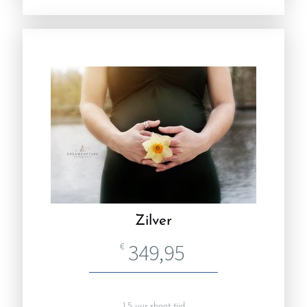
Zilver
349,95
€
1,5 uur shoot tijd