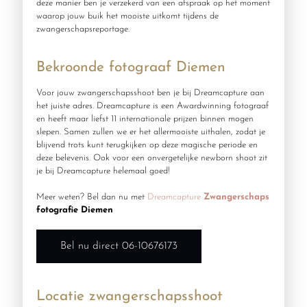
deze manier ben je verzekerd van een afspraak op het moment
waarop jouw buik het mooiste uitkomt tijdens de
zwangerschapsreportage.
Bekroonde fotograaf Diemen
Voor jouw zwangerschapsshoot ben je bij Dreamcapture aan
het juiste adres. Dreamcapture is een Awardwinning fotograaf
en heeft maar liefst 11 internationale prijzen binnen mogen
slepen. Samen zullen we er het allermooiste uithalen, zodat je
blijvend trots kunt terugkijken op deze magische periode en
deze belevenis. Ook voor een onvergetelijke newborn shoot zit
je bij Dreamcapture helemaal goed!
Meer weten? Bel dan nu met
Dreamcapture
Zwangerschaps
fotografie Diemen
Bel nu direct 06-10676173
Locatie zwangerschapsshoot