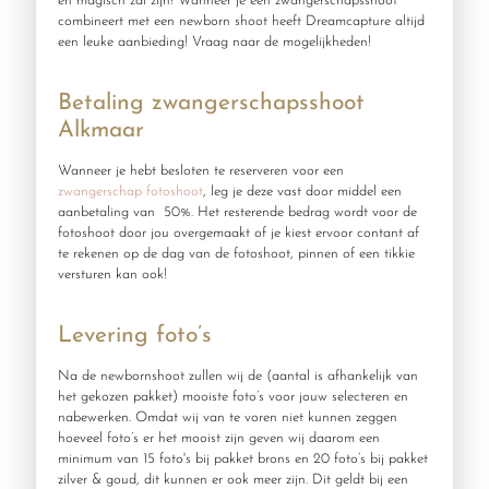
en magisch zal zijn! Wanneer je een zwangerschapsshoot
combineert met een newborn shoot heeft Dreamcapture altijd
een leuke aanbieding! Vraag naar de mogelijkheden!
Betaling zwangerschapsshoot
Alkmaar
Wanneer je hebt besloten te reserveren voor een
zwangerschap
fotoshoot
, leg je deze vast door middel een
aanbetaling van 50%. Het resterende bedrag wordt voor de
fotoshoot door jou overgemaakt of je kiest ervoor contant af
te rekenen op de dag van de fotoshoot, pinnen of een tikkie
versturen kan ook!
Levering foto’s
Na de newbornshoot zullen wij de (aantal is afhankelijk van
het gekozen pakket) mooiste foto’s voor jouw selecteren en
nabewerken. Omdat wij van te voren niet kunnen zeggen
hoeveel foto’s er het mooist zijn geven wij daarom een
minimum van 15 foto's bij pakket brons en 20 foto’s bij pakket
zilver & goud, dit kunnen er ook meer zijn. Dit geldt bij een