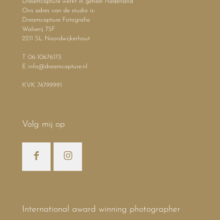
Dreamcapture werkt in geheel Nederland
Ons adres van de studio is:
Dreamcapture Fotografie
Walserij 75F
2211 SL Noordwijkerhout
T 06-10676173
E info@dreamcapture.nl
KVK 74799991
Volg mij op
International award winning photographer