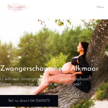
Menu
Zwangerschapsshoot Alkmaar
U wilt een onvergetelijke zwangerschapsshoot?
Neem contact op, of maak een afspraak!
Bel nu direct 06-10676173