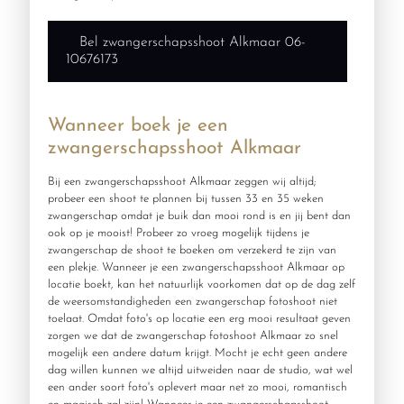
Bel zwangerschapsshoot Alkmaar 06-
10676173
Wanneer boek je een
zwangerschapsshoot Alkmaar
Bij een zwangerschapsshoot Alkmaar zeggen wij altijd;
probeer een shoot te plannen bij tussen 33 en 35 weken
zwangerschap omdat je buik dan mooi rond is en jij bent dan
ook op je mooist! Probeer zo vroeg mogelijk tijdens je
zwangerschap de shoot te boeken om verzekerd te zijn van
een plekje. Wanneer je een zwangerschapsshoot Alkmaar op
locatie boekt, kan het natuurlijk voorkomen dat op de dag zelf
de weersomstandigheden een zwangerschap fotoshoot niet
toelaat. Omdat foto's op locatie een erg mooi resultaat geven
zorgen we dat de zwangerschap fotoshoot Alkmaar zo snel
mogelijk een andere datum krijgt. Mocht je echt geen andere
dag willen kunnen we altijd uitweiden naar de studio, wat wel
een ander soort foto's oplevert maar net zo mooi, romantisch