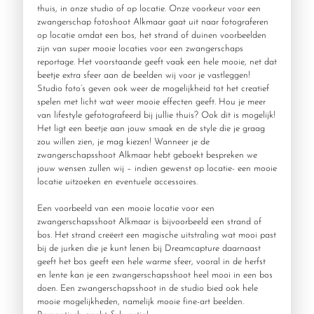
thuis, in onze studio of op locatie. Onze voorkeur voor een
zwangerschap fotoshoot Alkmaar gaat uit naar fotograferen
op locatie omdat een bos, het strand of duinen voorbeelden
zijn van super mooie locaties voor een zwangerschaps
reportage. Het voorstaande geeft vaak een hele mooie, net dat
beetje extra sfeer aan de beelden wij voor je vastleggen!
Studio foto’s geven ook weer de mogelijkheid tot het creatief
spelen met licht wat weer mooie effecten geeft. Hou je meer
van lifestyle gefotografeerd bij jullie thuis? Ook dit is mogelijk!
Het ligt een beetje aan jouw smaak en de style die je graag
zou willen zien, je mag kiezen! Wanneer je de
zwangerschapsshoot Alkmaar hebt geboekt bespreken we
jouw wensen zullen wij – indien gewenst op locatie- een mooie
locatie uitzoeken en eventuele accessoires.
Een voorbeeld van een mooie locatie voor een
zwangerschapsshoot Alkmaar is bijvoorbeeld een strand of
bos. Het strand creëert een magische uitstraling wat mooi past
bij de jurken die je kunt lenen bij Dreamcapture daarnaast
geeft het bos geeft een hele warme sfeer, vooral in de herfst
en lente kan je een zwangerschapsshoot heel mooi in een bos
doen. Een zwangerschapsshoot in de studio bied ook hele
mooie mogelijkheden, namelijk mooie fine-art beelden.