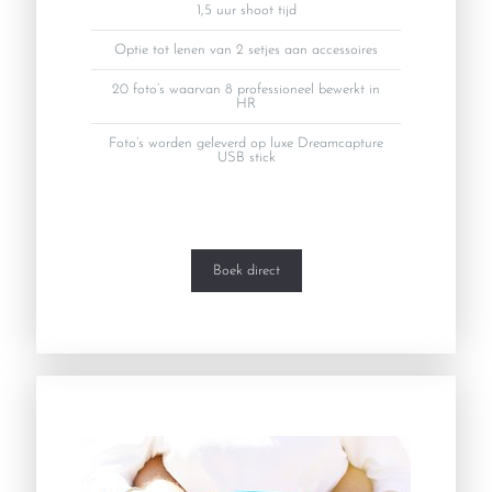
1,5 uur shoot tijd
Optie tot lenen van 2 setjes aan accessoires
20 foto’s waarvan 8 professioneel bewerkt in
HR
Foto’s worden geleverd op luxe Dreamcapture
USB stick
Boek direct