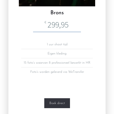
Brons
299,95
€
1 uur shoot tijd
Eigen kleding
15 foto’s waarvan 8 professioneel bewerkt in HR
Foto’s worden geleverd via WeTransfer
Boek direct