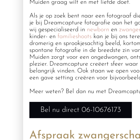
Muiden graag wilt en met liefde doet.
Als je op zoek bent naar een fotograaf di
je bij Dreamcapture fotografie aan het g
wij gespecialiseerd in
newborn
en
zwanger
kinder- en
familieshoots
kan je bij ons te
dromerig en sprookjesachtig beeld, kort
spontane fotografie in de breedste zin va
Muiden zorgt voor een ongedwongen, onts
plezier. Dreamcapture creëert sfeer waar ji
belangrijk vinden. Ook staan we open vo
een gave setting creëren voor bijvoorbeel
Meer weten? Bel dan nu met Dreamcapt
Bel nu direct 06-10676173
Afspraak zwangersch