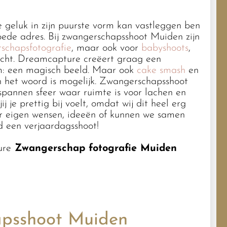
e geluk in zijn puurste vorm kan vastleggen ben
oede adres. Bij zwangerschapsshoot Muiden zijn
schapsfotografie
, maar ook voor
babyshoots
,
recht. Dreamcapture creëert graag een
om: een magisch beeld. Maar ook
cake smash
en
n het woord is mogelijk. Zwangerschapsshoot
pannen sfeer waar ruimte is voor lachen en
j je prettig bij voelt, omdat wij dit heel erg
or eigen wensen, ideeën of kunnen we samen
d een verjaardagsshoot!
ure
Zwangerschap fotografie Muiden
apsshoot Muiden