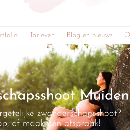
rtfolio
Tarieven
Blog en nieuws
O
chapsshoot Muiden
rgetelijke zwangerschapsshoot?
p, of maak een afspraak!