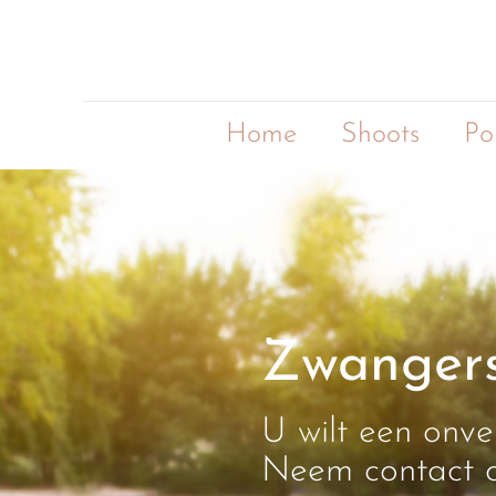
Home
Shoots
Po
Zwangers
U wilt een onve
Neem contact o