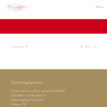
Menu
Categories
Show all
Contactgegevens:
Dreamcapture werkt in geheel Nederland
Ons adres van de studio is:
Dreamcapture Fotografie
Walserij 75F