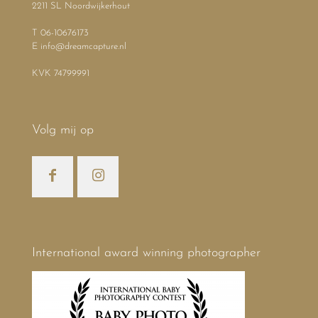
2211 SL Noordwijkerhout
T 06-10676173
E info@dreamcapture.nl
KVK 74799991
Volg mij op
International award winning photographer