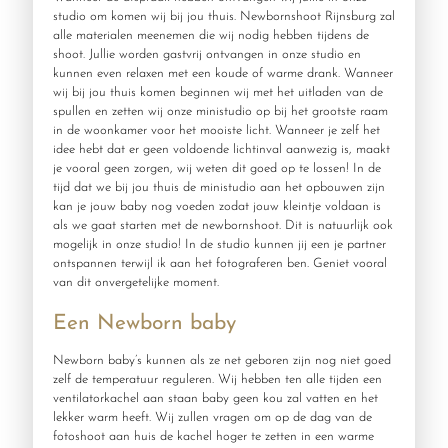
studio om komen wij bij jou thuis. Newbornshoot Rijnsburg zal
alle materialen meenemen die wij nodig hebben tijdens de
shoot. Jullie worden gastvrij ontvangen in onze studio en
kunnen even relaxen met een koude of warme drank. Wanneer
wij bij jou thuis komen beginnen wij met het uitladen van de
spullen en zetten wij onze ministudio op bij het grootste raam
in de woonkamer voor het mooiste licht. Wanneer je zelf het
idee hebt dat er geen voldoende lichtinval aanwezig is, maakt
je vooral geen zorgen, wij weten dit goed op te lossen! In de
tijd dat we bij jou thuis de ministudio aan het opbouwen zijn
kan je jouw baby nog voeden zodat jouw kleintje voldaan is
als we gaat starten met de newbornshoot. Dit is natuurlijk ook
mogelijk in onze studio! In de studio kunnen jij een je partner
ontspannen terwijl ik aan het fotograferen ben. Geniet vooral
van dit onvergetelijke moment.
Een Newborn baby
Newborn baby’s kunnen als ze net geboren zijn nog niet goed
zelf de temperatuur reguleren. Wij hebben ten alle tijden een
ventilatorkachel aan staan baby geen kou zal vatten en het
lekker warm heeft. Wij zullen vragen om op de dag van de
fotoshoot aan huis de kachel hoger te zetten in een warme