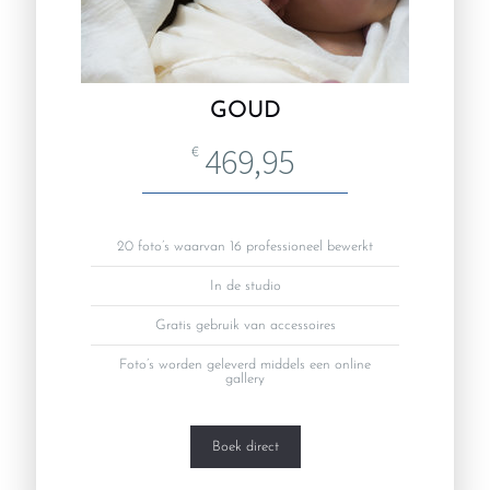
GOUD
469,95
€
20 foto’s waarvan 16 professioneel bewerkt
In de studio
Gratis gebruik van accessoires
Foto’s worden geleverd middels een online
gallery
Boek direct