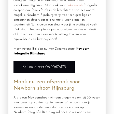
graag een magisch en dromerig beeld, kortom: een
sprookjesachtig beeld. Maar ook voor
cake smash
fotografie
en spontane familiefoto's in de breedste zin van het woord is
mogelijk. Newborn Rijnsburg zorgt voor een gezellige en
ontspannen sfeer waar alle ruimte is voor plezier en
spontaniteit. Wij creëren een sfeer waar jij je prettig bij voelt.
Ook staat Dreamcapture open voor eigen creaties en ideeën
of kunnen we samen een mooie setting toveren voor
bijvoorbeeld een birthdayshoot!
Meer weten? Bel dan nu met Dreamcapture
Newborn
fotografie Rijnsburg
Bel nu direct 06-10676173
Maak nu een afspraak voor
Newborn shoot Rijnsburg
Als je een Newbornshoot wilt dan vragen we om bij 20 weken
zwangerschap contact op te nemen. Wij vragen naar je
wensen en smaak stemmen daar de accessoires op af.
Newborn fotografie Rijnsburg zal accessoires naar wens