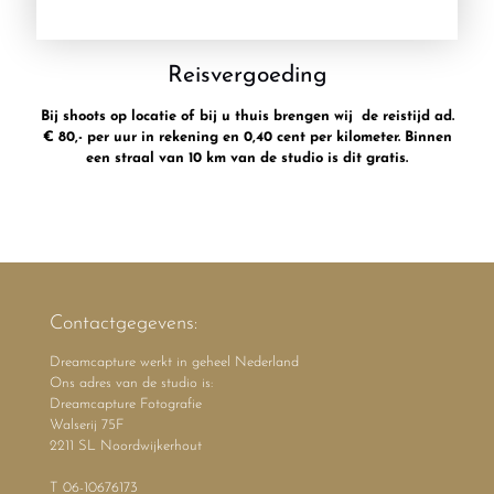
Reisvergoeding
Bij shoots op locatie of bij u thuis brengen wij de reistijd ad.
€ 80,- per uur in rekening en 0,40 cent per kilometer. Binnen
een straal van 10 km van de studio is dit gratis.
Contactgegevens:
Dreamcapture werkt in geheel Nederland
Ons adres van de studio is:
Dreamcapture Fotografie
Walserij 75F
2211 SL Noordwijkerhout
T 06-10676173