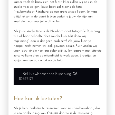
kamer voelt de baby zich het fijnst. Hier zullen wij ook in de
studio voor zorgen. Jouw baby zal tijdens de foto
Newbornshoot Rijnsburg op een grote zitzak liggen. Je mag
altijd lekker in de buurt blijven zodat je jouw kleintje kan
knuffelen wanneer jullie dit willen.
Als jouw kindje tijdens de Newbornshoot fotografie Rijnsburg
zijn of haar behoefte doet zonder luier (dit doen wij
regelmatig) dan is dat geen probleem! Als jouw kleintje
honger heeft nemen wij ook gewoon pauze. Rust vinden wij
voor jouw kindje heel erg belangrijk zullen daarom met uiterste
zorg, veiligheid en oplettendheid te werk gaan. Broertjes en
zusjes kunnen ook altijd op de foto! .
Bel Newbornshoot Rijnsburg 06-
10676173
Hoe kan ik betalen?
Als je hebt besloten te reserveren voor een newbornshoot, doe
je een aanbetaling van €50,00 daarna is de reservering