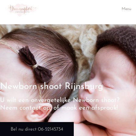
Menu
Newborn shoot Rijnsburg
U wilt een onvergetelijke Newborn shoot?
Neem contact op, of maak een afspraak!
Bel nu direct 06-52145734